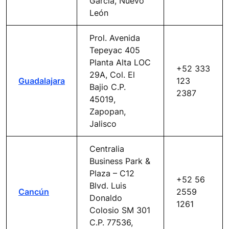
Garcia, Nuevo
León
Prol. Avenida
Tepeyac 405
Planta Alta LOC
+52 333
29A, Col. El
Guadalajara
123
Bajio C.P.
2387
45019,
Zapopan,
Jalisco
Centralia
Business Park &
Plaza – C12
+52 56
Blvd. Luis
Cancún
2559
Donaldo
1261
Colosio SM 301
C.P. 77536,