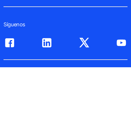
Síguenos
Edificios nuevos
Edificios existentes
Herramientas, Folletos & FAQs
Historias y Referencias