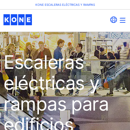
KONE ESCALERAS ELÉCTRICAS Y RAMPAS
Escaleras
eléctricas y
rampas para
edificios