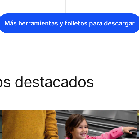
Más herramientas y folletos para descargar
os destacados