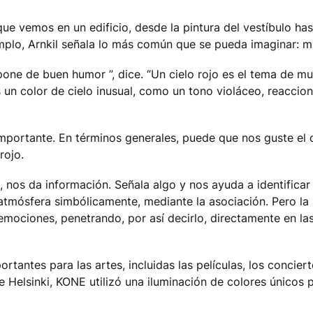
e vemos en un edificio, desde la pintura del vestíbulo hast
lo, Arnkil señala lo más común que se pueda imaginar: mir
pone de buen humor ”, dice. “Un cielo rojo es el tema de m
s un color de cielo inusual, como un tono violáceo, reacci
portante. En términos generales, puede que nos guste el 
rojo.
, nos da información. Señala algo y nos ayuda a identificar o
tmósfera simbólicamente, mediante la asociación. Pero la l
emociones, penetrando, por así decirlo, directamente en la
rtantes para las artes, incluidas las películas, los concier
Helsinki, KONE utilizó una iluminación de colores únicos p