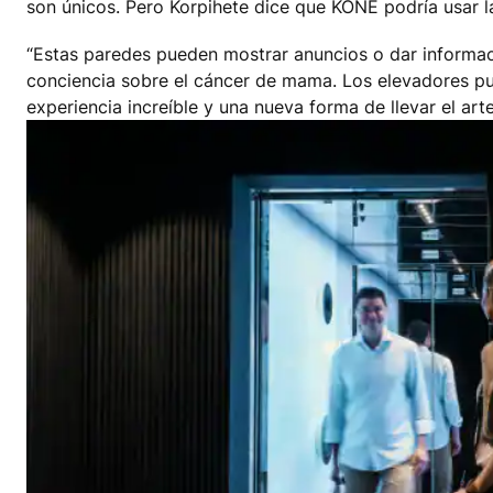
son únicos. Pero Korpihete dice que KONE podría usar l
“Estas paredes pueden mostrar anuncios o dar informaci
conciencia sobre el cáncer de mama. Los elevadores pu
experiencia increíble y una nueva forma de llevar el arte 