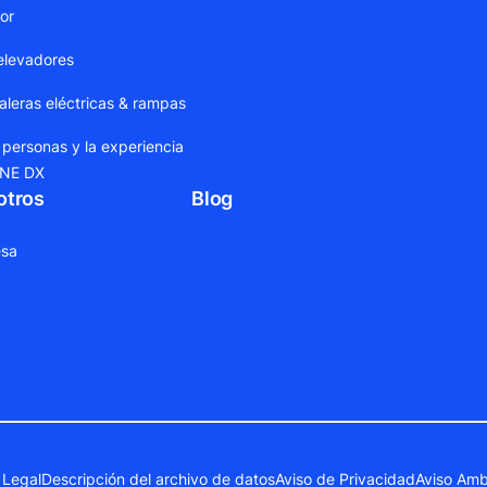
dor
elevadores
leras eléctricas & rampas
 personas y la experiencia
ONE DX
otros
Blog
sa
 Legal
Descripción del archivo de datos
Aviso de Privacidad
Aviso Amb