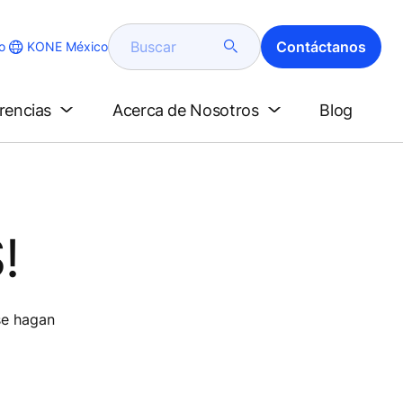
Buscar
Contáctanos
KONE México
o
erencias
Acerca de Nosotros
Blog
!
se hagan