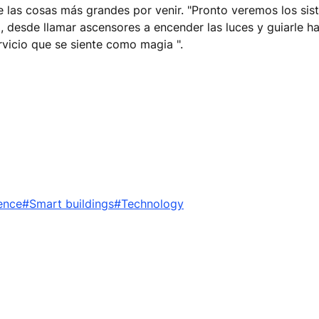
de las cosas más grandes por venir. "Pronto veremos los s
desde llamar ascensores a encender las luces y guiarle has
rvicio que se siente como magia ".
ence
#Smart buildings
#Technology