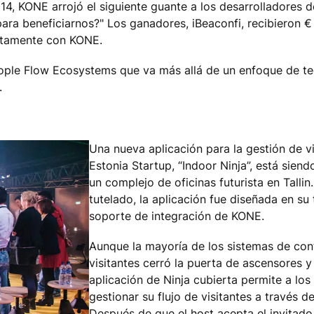
14, KONE arrojó el siguiente guante a los desarrolladores d
n para beneficiarnos?" Los ganadores, iBeaconfi, recibieron
untamente con KONE.
ople Flow Ecosystems que va más allá de un enfoque de te
.
Una nueva aplicación para la gestión de vi
Estonia Startup, “Indoor Ninja”, está sien
un complejo de oficinas futurista en Tall
tutelado, la aplicación fue diseñada en su
soporte de integración de KONE.
Aunque la mayoría de los sistemas de con
visitantes cerró la puerta de ascensores y
aplicación de Ninja cubierta permite a los 
gestionar su flujo de visitantes a través 
Después de que el host acepta el invitado