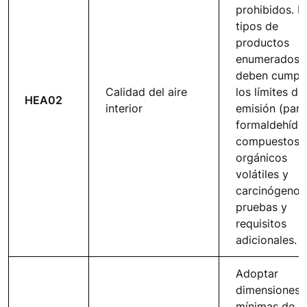
prohibidos. L
tipos de
productos
enumerados
deben cumpli
Calidad del aire
los límites de
HEA02
interior
emisión (para
formaldehído
compuestos
orgánicos
volátiles y
carcinógenos)
pruebas y
requisitos
adicionales.
Adoptar
dimensiones
mínimas de la