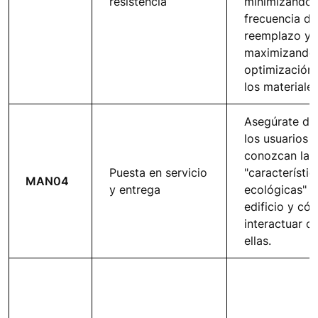
resistencia
minimizando a
frecuencia de
reemplazo y
maximizando 
optimización
los materiales
Asegúrate de
los usuarios
conozcan las
Puesta en servicio
"característic
MAN04
y entrega
ecológicas" d
edificio y có
interactuar c
ellas.