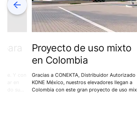
Previous
e para
Proyecto de uso mixto
a
en Colombia
 auge. Y con
Gracias a CONEKTA, Distribuidor Autorizado
iajar en
KONE México, nuestros elevadores llegan a
asando su
Colombia con este gran proyecto de uso mix
iniendo
galardonado con importantes premios
ada vez
internacionales y nacionales por su diseño y
o de
aporte para los barranquilleros.
acia sus