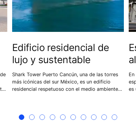
Edificio residencial de
E
lujo y sustentable
a
 de
Shark Tower Puerto Cancún, una de las torres
En
más icónicas del sur México, es un edificio
esp
to
residencial respetuoso con el medio ambiente
es 
inspirada en la protección del tiburón a nivel
par
mundial.