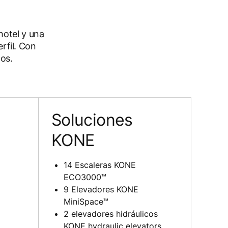
hotel y una
rfil. Con
tos.
Soluciones
KONE
14 Escaleras KONE
ECO3000™
9 Elevadores KONE
MiniSpace™
2 elevadores hidráulicos
KONE hydraulic elevators