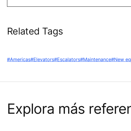
Related Tags
#Americas
#Elevators
#Escalators
#Maintenance
#New eq
Explora más refere