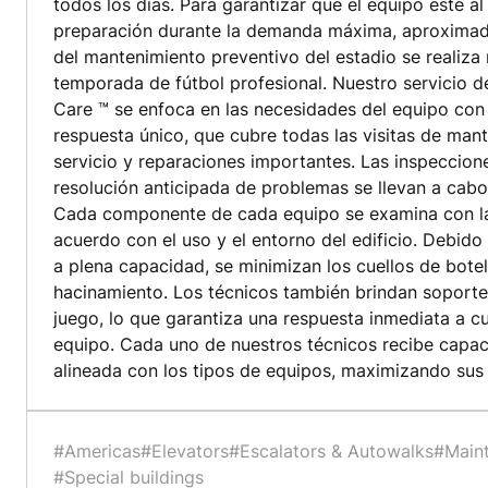
todos los días. Para garantizar que el equipo esté al
preparación durante la demanda máxima, aproximad
del mantenimiento preventivo del estadio se realiz
temporada de fútbol profesional. Nuestro servicio
Care ™ se enfoca en las necesidades del equipo co
respuesta único, que cubre todas las visitas de man
servicio y reparaciones importantes. Las inspeccione
resolución anticipada de problemas se llevan a cabo
Cada componente de cada equipo se examina con l
acuerdo con el uso y el entorno del edificio. Debido
a plena capacidad, se minimizan los cuellos de botella
hacinamiento. Los técnicos también brindan soporte 
juego, lo que garantiza una respuesta inmediata a c
equipo. Cada uno de nuestros técnicos recibe capac
alineada con los tipos de equipos, maximizando sus 
#Americas
#Elevators
#Escalators & Autowalks
#Main
#Special buildings