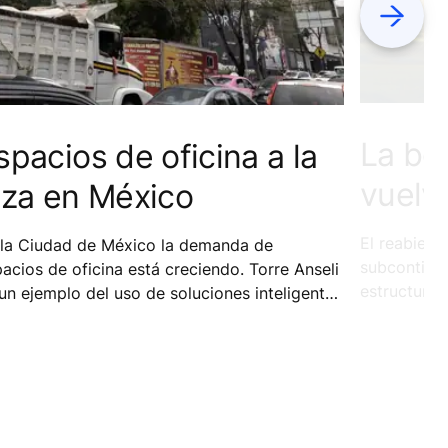
Next
La bo
spacios de oficina a la
vuelve
lza en México
El reabiert
 la Ciudad de México la demanda de
subcontinen
acios de oficina está creciendo. Torre Anseli
estructura
un ejemplo del uso de soluciones inteligentes
a maximizar el espacio disponible.