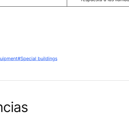
uipment
#Special buildings
ncias