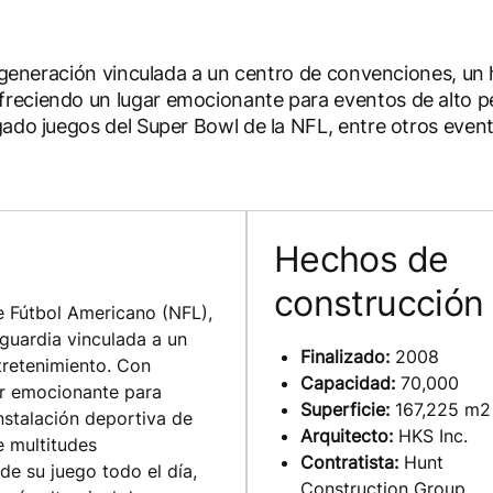
a generación vinculada a un centro de convenciones, un 
reciendo un lugar emocionante para eventos de alto pe
gado juegos del Super Bowl de la NFL, entre otros even
Hechos de
construcción
de Fútbol Americano (NFL),
nguardia vinculada a un
Finalizado:
2008
tretenimiento. Con
Capacidad:
70,000
ar emocionante para
Superficie:
167,225 m2
instalación deportiva de
Arquitecto:
HKS Inc.
e multitudes
Contratista:
Hunt
de su juego todo el día,
Construction Group