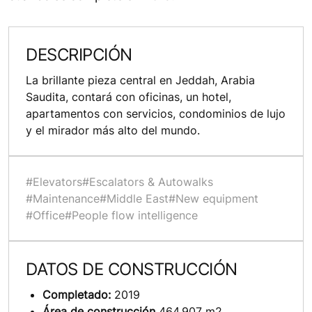
DESCRIPCIÓN
La brillante pieza central en Jeddah, Arabia
Saudita, contará con oficinas, un hotel,
apartamentos con servicios, condominios de lujo
y el mirador más alto del mundo.
#Elevators
#Escalators & Autowalks
#Maintenance
#Middle East
#New equipment
#Office
#People flow intelligence
DATOS DE CONSTRUCCIÓN
Completado:
2019
Área de construcción
464,907 m2