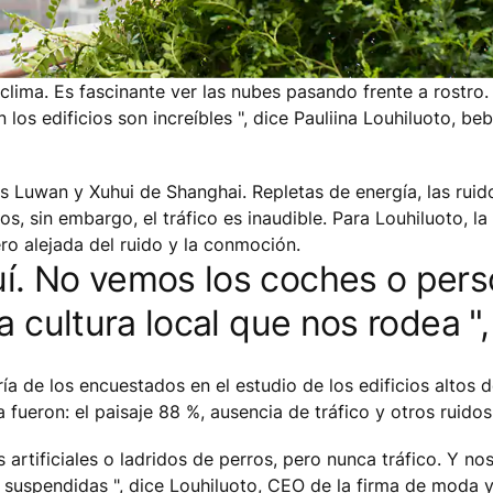
clima. Es fascinante ver las nubes pasando frente a rostro.
los edificios son increíbles ", dice Pauliina Louhiluoto, be
s Luwan y Xuhui de Shanghai. Repletas de energía, las ruid
, sin embargo, el tráfico es inaudible. Para Louhiluoto, la v
ero alejada del ruido y la conmoción.
. No vemos los coches o pers
 cultura local que nos rodea ", 
 de los encuestados en el estudio de los edificios altos d
 fueron: el paisaje 88 %, ausencia de tráfico y otros ruido
rtificiales o ladridos de perros, pero nunca tráfico. Y no
suspendidas ", dice Louhiluoto, CEO de la firma de moda y