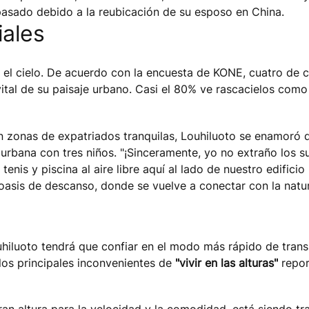
o pasado debido a la reubicación de su esposo en China.
iales
el cielo. De acuerdo con la encuesta de KONE, cuatro de c
ital de su paisaje urbano. Casi el 80% ve rascacielos como
n zonas de expatriados tranquilas, Louhiluoto se enamoró d
urbana con tres niños. "¡Sinceramente, yo no extraño los s
tenis y piscina al aire libre aquí al lado de nuestro edificio
 oasis de descanso, donde se vuelve a conectar con la natu
uhiluoto tendrá que confiar en el modo más rápido de transp
los principales inconvenientes de
"vivir en las alturas"
repor
an altura para la velocidad y la comodidad, está siendo tr