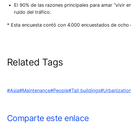
El 90% de las razones principales para amar “vivir en
ruido del tráfico.
* Esta encuesta contó con 4.000 encuestados de ocho c
Related Tags
#Asia
#Maintenance
#People
#Tall buildings
#Urbanizatio
Comparte este enlace