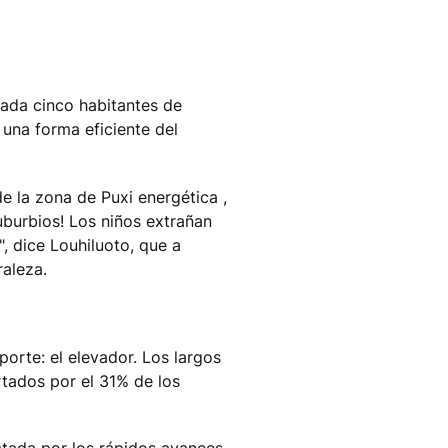
ada cinco habitantes de
 una forma eficiente del
e la zona de Puxi energética ,
uburbios! Los niños extrañan
 ", dice Louhiluoto, que a
raleza.
orte: el elevador. Los largos
tados por el 31% de los
atada por los rápidos avances