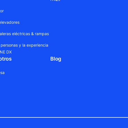
dor
elevadores
leras eléctricas & rampas
 personas y la experiencia
ONE DX
otros
Blog
sa