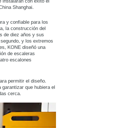
instalaran con éxito el
 China Shanghai.
ra y confiable para los
, la construcción del
s de diez años y sus
r segundo, y los extremos
ones, KONE diseñó una
ción de escaleras
uatro escalones
ra permitir el diseño.
 garantizar que hubiera el
das cerca.