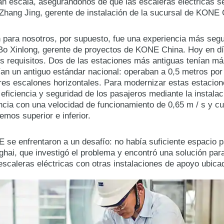
an escala, asegurándonos de que las escaleras eléctricas se 
e Zhang Jing, gerente de instalación de la sucursal de KONE
n para nosotros, por supuesto, fue una experiencia más segu
 Bo Xinlong, gerente de proyectos de KONE China. Hoy en día
s requisitos. Dos de las estaciones más antiguas tenían má
ían un antiguo estándar nacional: operaban a 0,5 metros po
n tres escalones horizontales. Para modernizar estas estaci
eficiencia y seguridad de los pasajeros mediante la instala
ncia con una velocidad de funcionamiento de 0,65 m / s y c
emos superior e inferior.
se enfrentaron a un desafío: no había suficiente espacio pa
ghai, que investigó el problema y encontró una solución para
scaleras eléctricas con otras instalaciones de apoyo ubica