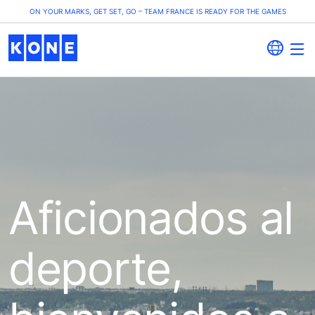
ON YOUR MARKS, GET SET, GO – TEAM FRANCE IS READY FOR THE GAMES
Aficionados al
deporte,