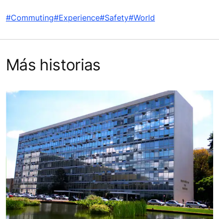
#Commuting
#Experience
#Safety
#World
Más historias