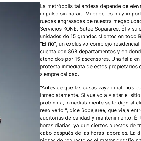
La metrópolis tailandesa depende de ele
impulso sin parar. "Mi papel es muy impor
ruedas engrasadas de nuestra megaciudad,
Servicios KONE, Sutee Sopajaree. Él y su
unidades de 15 grandes clientes en todo 
"El río"
, un exclusivo complejo residencial
cuenta con 868 departamentos y en donde
atendidos por 15 ascensores. Una falla en 
protesta inmediata de estos propietarios
siempre calidad.
"Antes de que las cosas vayan mal, nos p
inmediatamente. Si vuelvo a visitar el sit
problema, inmediatamente se lo digo al c
resolverlo ", dice Sopajaree, que viaja ent
auditorías de calidad y mantenimiento. Él 
horas diarias, ya que ciertos puestos de t
cabo después de las horas laborales. La d
piezas de repuesto es el mayor desafío pa