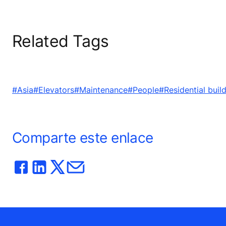
Related Tags
#Asia
#Elevators
#Maintenance
#People
#Residential buil
Comparte este enlace