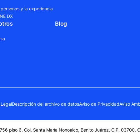
 personas y la experiencia
ONE DX
otros
Blog
sa
 Legal
Descripción del archivo de datos
Aviso de Privacidad
Aviso Amb
756 piso 6, Col. Santa María Nonoalco, Benito Juárez, C.P. 03700,