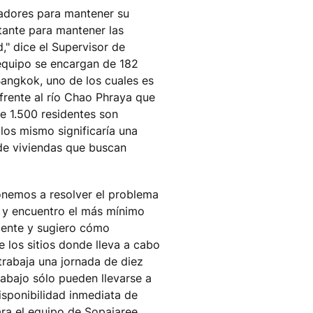
vadores para mantener su
tante para mantener las
" dice el Supervisor de
 equipo se encargan de 182
Bangkok, uno de los cuales es
 frente al río Chao Phraya que
 1.500 residentes son
los mismo significaría una
 de viviendas que buscan
onemos a resolver el problema
io y encuentro el más mínimo
liente y sugiero cómo
re los sitios donde lleva a cabo
trabaja una jornada de diez
rabajo sólo pueden llevarse a
isponibilidad inmediata de
ra el equipo de Sopajaree.