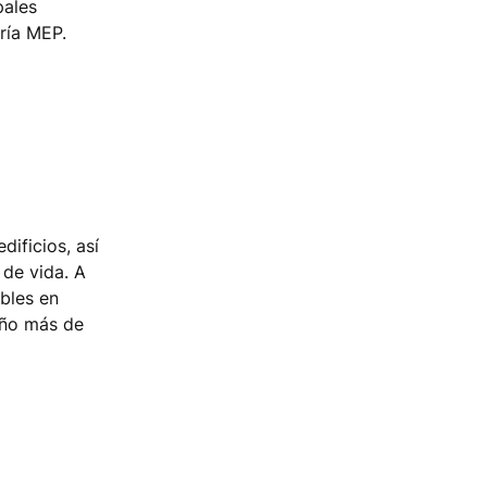
pales
ría MEP.
dificios, así
 de vida. A
bles en
 año más de