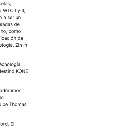
selas,
 WTC I y II,
o a ser un
eladas de
echo, como
ficación de
logía, Zin in
ecnología,
 destino KONE
nsideramos
do
 dice Thomas
ord. El