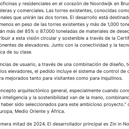
 oficinas y residenciales en el corazón de Noordwijk en Bru
eleras y comerciales. Las torres existentes, conocidas como
ales que unirán las dos torres. El desarrollo está destinad
 menos en peso de las torres existentes y más de 1,000 ton
arán más del 85% o 87.000 toneladas de materiales de des
uir a esta visión circular y sostenible a través de la Certi
nentes de elevadores. Junto con la conectividad y la tecno
ca de su clase.
cias de usuario, a través de una combinación de diseño, t
los elevadores, el pedido incluye el sistema de control de
ra mejorados tanto para visitantes como para inquilinos.
oncepto arquitectónico general, especialmente cuando co
inteligencia y la sostenibilidad van de la mano, combinan
 haber sido seleccionados para este ambicioso proyecto."
ropa, Medio Oriente y África.
mera mitad de 2024. El desarrollador principal es Zin in No