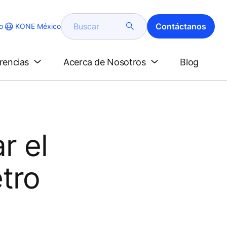
Buscar
Contáctanos
KONE México
o
erencias
Acerca de Nosotros
Blog
r el
tro