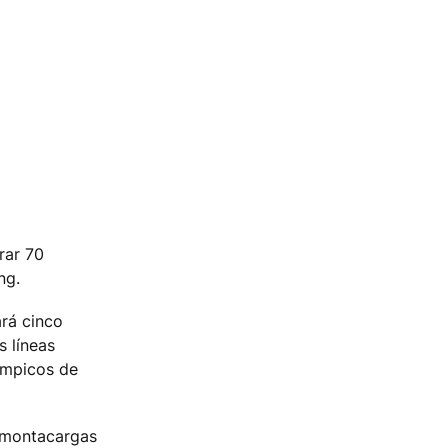
rar 70
ng.
ará cinco
s líneas
límpicos de
 montacargas