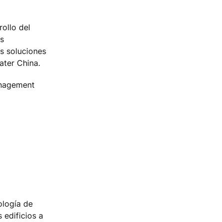
rollo del
os
as soluciones
ater China.
anagement
ología de
 edificios a