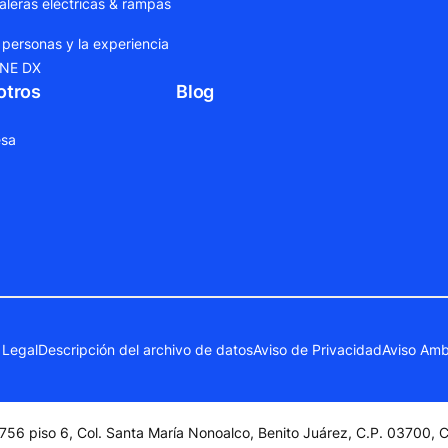
leras eléctricas & rampas
 personas y la experiencia
ONE DX
otros
Blog
sa
 Legal
Descripción del archivo de datos
Aviso de Privacidad
Aviso Amb
756 piso 6, Col. Santa María Nonoalco, Benito Juárez, C.P. 03700,