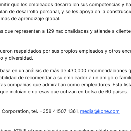
mitir que los empleados desarrollen sus competencias y ha
plan de desarrollo personal, y se les apoya en la construcc
amas de aprendizaje global.
 que representan a 129 nacionalidades y atiende a client
 fueron respaldados por sus propios empleados y otros enc
o y diversidad.
 basa en un análisis de más de 430,000 recomendaciones g
bilidad de recomendar a su empleador a un amigo o familia
ras compañías que admiraban como empleadores. Esta list
 que incluían empresas que cotizan en bolsa de 60 países.
Corporation, tel. +358 41507 1361,
media@kone.com
rbana. KONE ofrece elevadores y escaleras eléctricas para e