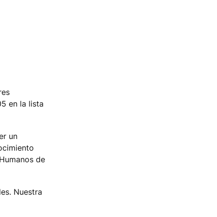
res
 en la lista
er un
nocimiento
os Humanos de
les. Nuestra