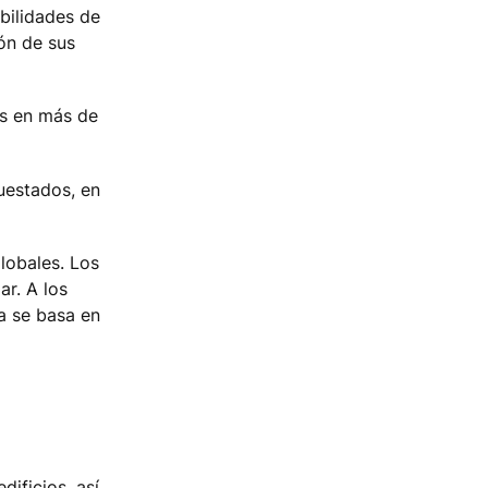
bilidades de
ión de sus
es en más de
uestados, en
lobales. Los
r. A los
a se basa en
dificios, así