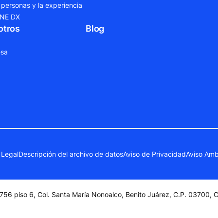
 personas y la experiencia
ONE DX
otros
Blog
sa
 Legal
Descripción del archivo de datos
Aviso de Privacidad
Aviso Amb
756 piso 6, Col. Santa María Nonoalco, Benito Juárez, C.P. 03700,