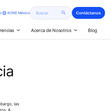
Buscar
Contáctanos
KONE México
o
erencias
Acerca de Nosotros
Blog
ia
mbargo, las
ros. A