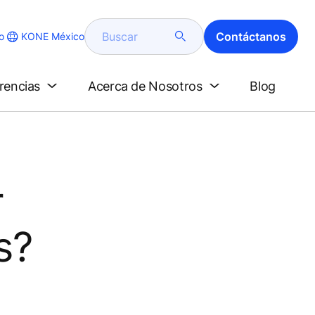
Buscar
Contáctanos
KONE México
o
erencias
Acerca de Nosotros
Blog
r
s?