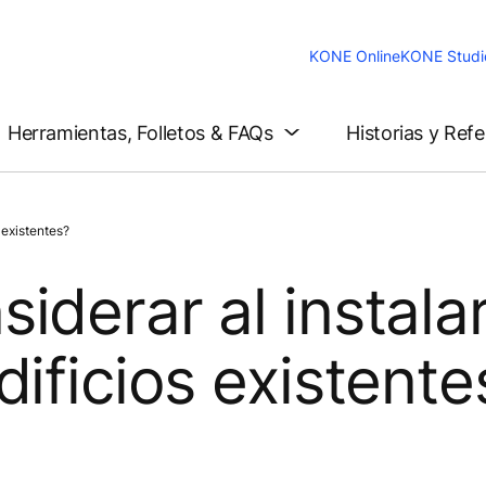
KONE Online
KONE Studi
Herramientas, Folletos & FAQs
Historias y Ref
 existentes?
iderar al instala
ificios existente