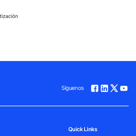
tización
Síguenos
Quick Links