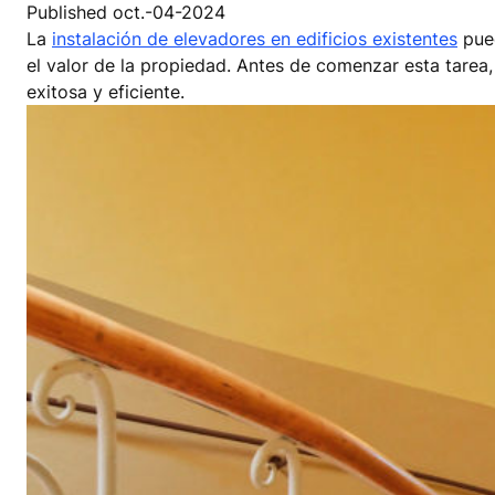
Published oct.-04-2024
La
instalación de elevadores en edificios existentes
pued
el valor de la propiedad. Antes de comenzar esta tarea
exitosa y eficiente.